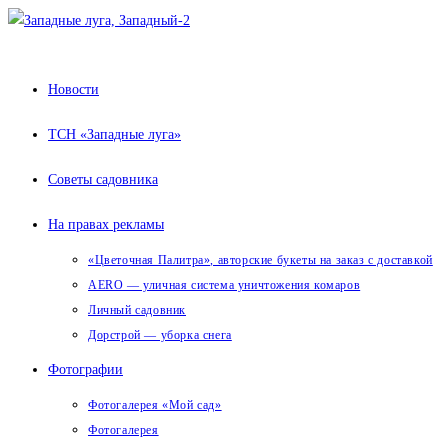
Перейти
к
содержимому
Новости
ТСН «Западные луга»
Советы садовника
На правах рекламы
«Цветочная Палитра», авторские букеты на заказ с доставкой
AERO — уличная система уничтожения комаров
Личный садовник
Дорстрой — уборка снега
Фотографии
Фотогалерея «Мой сад»
Фотогалерея