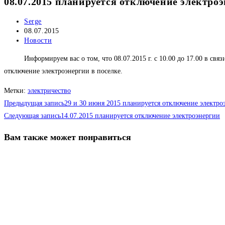
08.07.2015 планируется отключение электроэ
Автор
Serge
записи:
Запись
08.07.2015
опубликована:
Рубрика
Новости
записи:
Информируем вас о том, что 08.07.2015 г. с 10.00 до 17.00 в с
отключение электроэнергии в поселке.
Метки
:
электричество
Еще
Предыдущая запись
29 и 30 июня 2015 планируется отключение электро
статьи
Следующая запись
14.07.2015 планируется отключение электроэнергии
Вам также может понравиться