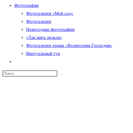
Фотографии
Фотогалерея «Мой сад»
Фотогалерея
Новогодние фотографии
«Так жить нельзя»
Фотогалерея храма «Вознесения Господня»
Виртуальный тур
Переключить
поиск
по
веб-
сайту