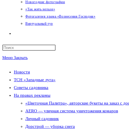
Новогодние фотографии
«Так жить нельзя»
Фотогалерея храма «Вознесения Господня»
Виртуальный тур
Переключить
поиск
Меню
Закрыть
по
Новости
веб-
ТСН «Западные луга»
сайту
Советы садовника
На правах рекламы
«Цветочная Палитра», авторские букеты на заказ с до
AERO — уличная система уничтожения комаров
Личный садовник
Дорстрой — уборка снега