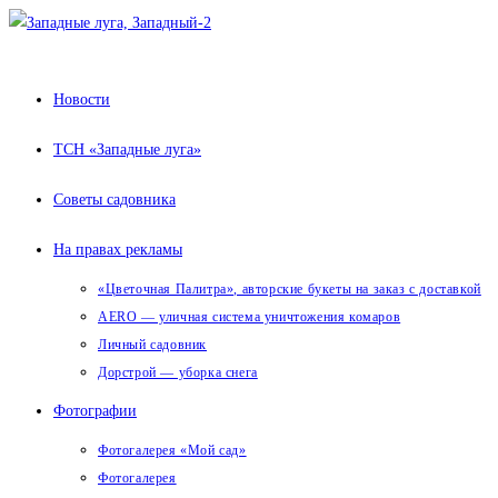
Перейти
к
содержимому
Новости
ТСН «Западные луга»
Советы садовника
На правах рекламы
«Цветочная Палитра», авторские букеты на заказ с доставкой
AERO — уличная система уничтожения комаров
Личный садовник
Дорстрой — уборка снега
Фотографии
Фотогалерея «Мой сад»
Фотогалерея