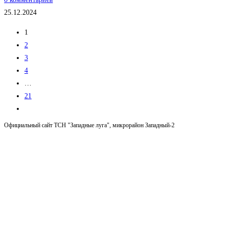
25.12.2024
1
2
3
4
…
21
Перейти
на
Официальный сайт ТСН "Западные луга", микрорайон Западный-2
следующую
страницу