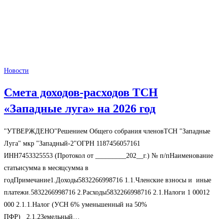
Новости
Смета доходов-расходов ТСН
«Западные луга» на 2026 год
"УТВЕРЖДЕНО"Решением Общего собрания членовТСН "Западные
Луга" мкр "Западный-2"ОГРН 1187456057161
ИНН7453325553 (Протокол от _________202__г.) № п/пНаименование
статьисумма в месяцсумма в
годПримечание1.Доходы5832266998716 1.1.Членские взносы и иные
платежи.5832266998716 2.Расходы5832266998716 2.1.Налоги 1 00012
000 2.1.1.Налог (УСН 6% уменьшенный на 50%
ПФР) 2.1.2Земельный…