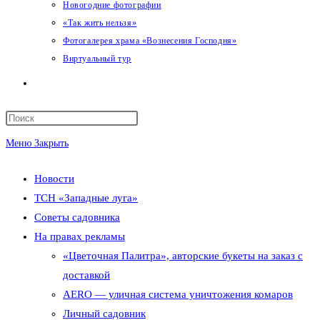
Новогодние фотографии
«Так жить нельзя»
Фотогалерея храма «Вознесения Господня»
Виртуальный тур
Переключить
поиск
Меню
Закрыть
по
Новости
веб-
ТСН «Западные луга»
сайту
Советы садовника
На правах рекламы
«Цветочная Палитра», авторские букеты на заказ с
доставкой
AERO — уличная система уничтожения комаров
Личный садовник