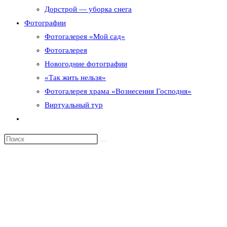
Дорстрой — уборка снега
Фотографии
Фотогалерея «Мой сад»
Фотогалерея
Новогодние фотографии
«Так жить нельзя»
Фотогалерея храма «Вознесения Господня»
Виртуальный тур
Переключить
поиск
по
веб-
сайту