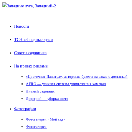
Перейти
к
содержимому
Новости
ТСН «Западные луга»
Советы садовника
На правах рекламы
«Цветочная Палитра», авторские букеты на заказ с доставкой
AERO — уличная система уничтожения комаров
Личный садовник
Дорстрой — уборка снега
Фотографии
Фотогалерея «Мой сад»
Фотогалерея