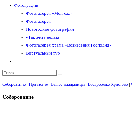
Фотографии
Фотогалерея «Мой сад»
Фотогалерея
Новогодние фотографии
«Так жить нельзя»
Фотогалерея храма «Вознесения Господня»
Виртуальный тур
Переключить
поиск
по
Соборование
веб-
|
Причастие
|
Вынос плащаницы
|
Воскресенье Христово
|
сайту
Соборование