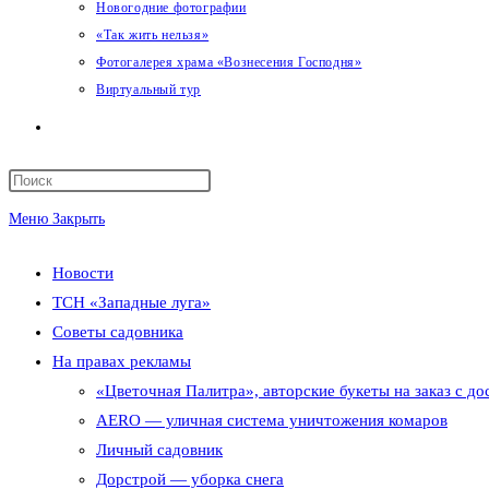
Новогодние фотографии
«Так жить нельзя»
Фотогалерея храма «Вознесения Господня»
Виртуальный тур
Переключить
поиск
Меню
Закрыть
по
Новости
веб-
ТСН «Западные луга»
сайту
Советы садовника
На правах рекламы
«Цветочная Палитра», авторские букеты на заказ с до
AERO — уличная система уничтожения комаров
Личный садовник
Дорстрой — уборка снега