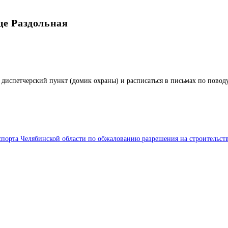
це Раздольная
диспетчерский пункт (домик охраны) и расписаться в письмах по повод
спорта Челябинской области по обжалованию разрешения на строительст