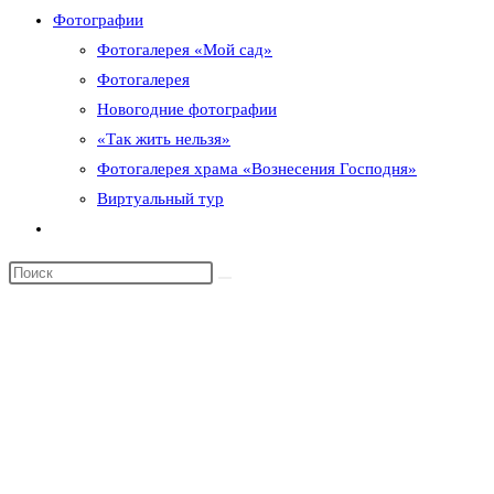
Фотографии
Фотогалерея «Мой сад»
Фотогалерея
Новогодние фотографии
«Так жить нельзя»
Фотогалерея храма «Вознесения Господня»
Виртуальный тур
Переключить
поиск
по
веб-
сайту