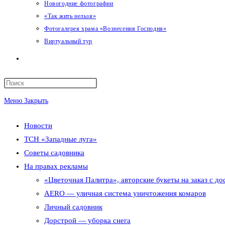
Новогодние фотографии
«Так жить нельзя»
Фотогалерея храма «Вознесения Господня»
Виртуальный тур
Переключить
поиск
Меню
Закрыть
по
Новости
веб-
ТСН «Западные луга»
сайту
Советы садовника
На правах рекламы
«Цветочная Палитра», авторские букеты на заказ с до
AERO — уличная система уничтожения комаров
Личный садовник
Дорстрой — уборка снега