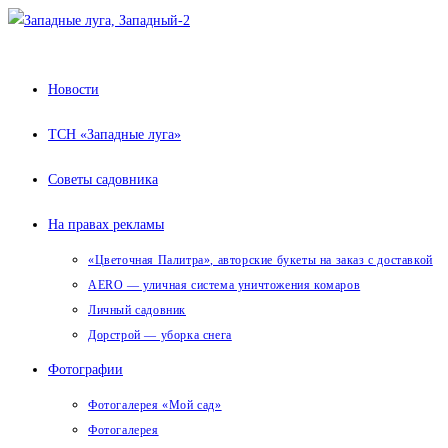
Перейти
к
содержимому
Новости
ТСН «Западные луга»
Советы садовника
На правах рекламы
«Цветочная Палитра», авторские букеты на заказ с доставкой
AERO — уличная система уничтожения комаров
Личный садовник
Дорстрой — уборка снега
Фотографии
Фотогалерея «Мой сад»
Фотогалерея