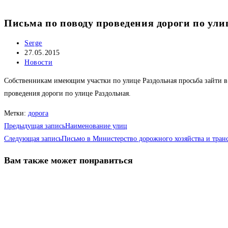
Письма по поводу проведения дороги по ули
Автор
Serge
записи:
Запись
27.05.2015
опубликована:
Рубрика
Новости
записи:
Собственникам имеющим участки по улице Раздольная просьба зайти в 
проведения дороги по улице Раздольная.
Метки
:
дорога
Еще
Предыдущая запись
Наименование улиц
статьи
Следующая запись
Письмо в Министерство дорожного хозяйства и тран
Вам также может понравиться