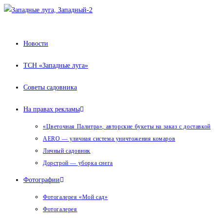
Перейти
к
содержимому
Новости
ТСН «Западные луга»
Советы садовника
На правах рекламы
«Цветочная Палитра», авторские букеты на заказ с доставкой
AERO — уличная система уничтожения комаров
Личный садовник
Дорстрой — уборка снега
Фотографии
Фотогалерея «Мой сад»
Фотогалерея