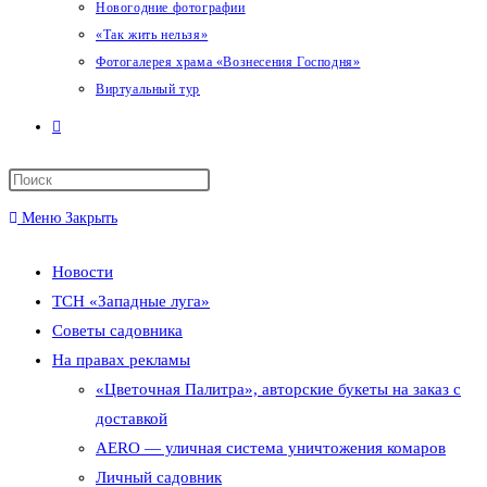
Новогодние фотографии
«Так жить нельзя»
Фотогалерея храма «Вознесения Господня»
Виртуальный тур
Переключить
поиск
Меню
Закрыть
по
Новости
веб-
ТСН «Западные луга»
сайту
Советы садовника
На правах рекламы
«Цветочная Палитра», авторские букеты на заказ с
доставкой
AERO — уличная система уничтожения комаров
Личный садовник