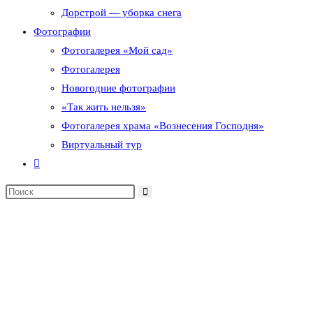
Дорстрой — уборка снега
Фотографии
Фотогалерея «Мой сад»
Фотогалерея
Новогодние фотографии
«Так жить нельзя»
Фотогалерея храма «Вознесения Господня»
Виртуальный тур
Переключить
поиск
по
веб-
сайту