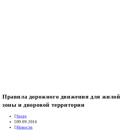
Правила дорожного движения для жилой
зоны и дворовой территории
Автор
Serge
записи:
Запись
09.09.2016
опубликована:
Рубрика
Новости