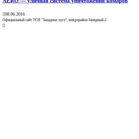
AERO — уличная система уничтожения комаров
08.06.2016
Официальный сайт ТСН "Западные луга", микрорайон Западный-2