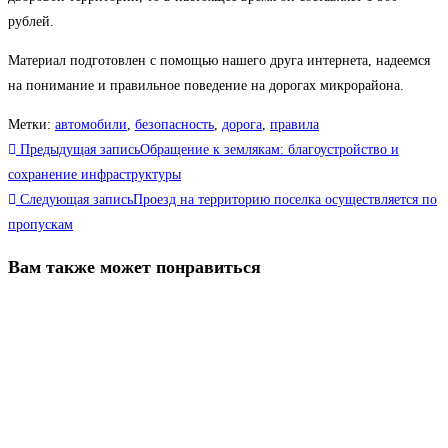
рублей.
Материал подготовлен с помощью нашего друга интернета, надеемся
на понимание и правильное поведение на дорогах микрорайона.
Метки
:
автомобили
,
безопасность
,
дорога
,
правила
Еще
Предыдущая запись
Обращение к землякам: благоустройство и
статьи
сохранение инфраструктуры
Следующая запись
Проезд на территорию поселка осуществляется по
пропускам
Вам также может понравиться