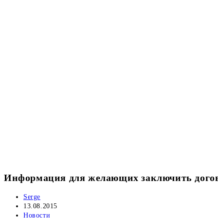
Информация для желающих заключить дого
Автор
Serge
записи:
Запись
13.08.2015
опубликована:
Рубрика
Новости