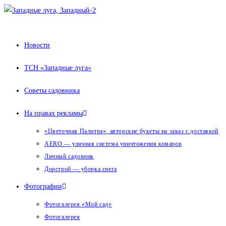
Перейти
к
содержимому
Новости
ТСН «Западные луга»
Советы садовника
На правах рекламы
«Цветочная Палитра», авторские букеты на заказ с доставкой
AERO — уличная система уничтожения комаров
Личный садовник
Дорстрой — уборка снега
Фотографии
Фотогалерея «Мой сад»
Фотогалерея