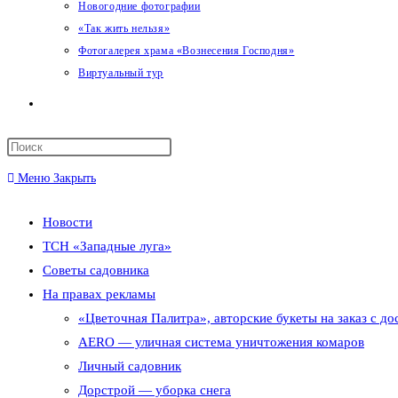
Новогодние фотографии
«Так жить нельзя»
Фотогалерея храма «Вознесения Господня»
Виртуальный тур
Переключить
поиск
Меню
Закрыть
по
Новости
веб-
ТСН «Западные луга»
сайту
Советы садовника
На правах рекламы
«Цветочная Палитра», авторские букеты на заказ с до
AERO — уличная система уничтожения комаров
Личный садовник
Дорстрой — уборка снега