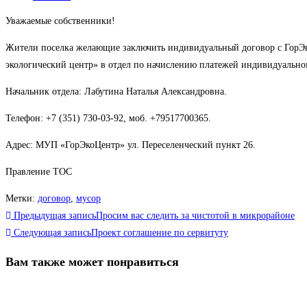
записи:
Уважаемые собственники!
Жители поселка желающие заключить индивидуальный договор с ГорЭк
экологический центр» в отдел по начислению платежей индивидуаль
Начальник отдела: Лабутина Наталья Александровна.
Телефон: +7 (351) 730-03-92, моб. +79517700365.
Адрес: МУП «ГорЭкоЦентр» ул. Переселенческий пункт 26.
Правление ТОС
Метки
:
договор
,
мусор
Еще
Предыдущая запись
Просим вас следить за чистотой в микрорайоне
статьи
Следующая запись
Проект соглашение по сервитуту
Вам также может понравиться