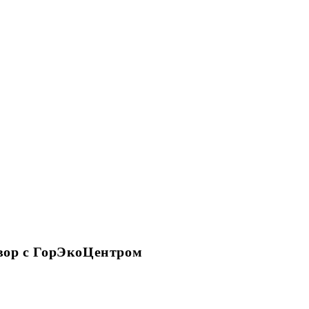
вор с ГорЭкоЦентром