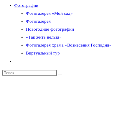
Фотографии
Фотогалерея «Мой сад»
Фотогалерея
Новогодние фотографии
«Так жить нельзя»
Фотогалерея храма «Вознесения Господня»
Виртуальный тур
Переключить
поиск
по
веб-
сайту