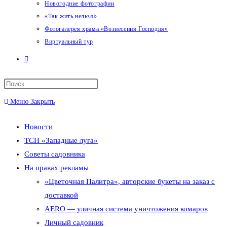
Новогодние фотографии
«Так жить нельзя»
Фотогалерея храма «Вознесения Господня»
Виртуальный тур
Переключить
поиск
Меню
Закрыть
по
Новости
веб-
ТСН «Западные луга»
сайту
Советы садовника
На правах рекламы
«Цветочная Палитра», авторские букеты на заказ с
доставкой
AERO — уличная система уничтожения комаров
Личный садовник