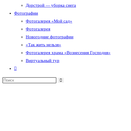
Дорстрой — уборка снега
Фотографии
Фотогалерея «Мой сад»
Фотогалерея
Новогодние фотографии
«Так жить нельзя»
Фотогалерея храма «Вознесения Господня»
Виртуальный тур
Переключить
поиск
по
веб-
сайту