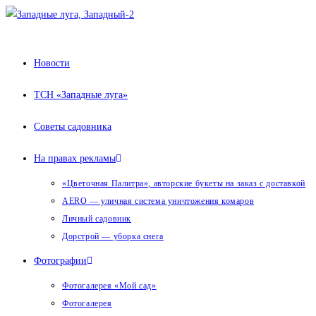
Перейти
к
содержимому
Новости
ТСН «Западные луга»
Советы садовника
На правах рекламы
«Цветочная Палитра», авторские букеты на заказ с доставкой
AERO — уличная система уничтожения комаров
Личный садовник
Дорстрой — уборка снега
Фотографии
Фотогалерея «Мой сад»
Фотогалерея