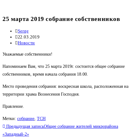
25 марта 2019 собрание собственников
Автор
Serge
записи:
Запись
22.03.2019
опубликована:
Рубрика
Новости
записи:
Уважаемые собственники!
Напоминаем Вам, что 25 марта 2019г. состоится общее собрание
собственников, время начала собрания 18.00.
Место проведения собрания: воскресная школа, расположенная на
территории храма Вознесения Господня.
Правление.
Метки
:
собрание
,
ТСН
Еще
Предыдущая запись
Общее собрание жителей микрорайона
статьи
«Западный-2»