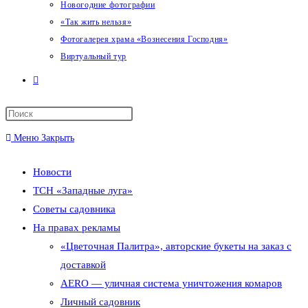
Новогодние фотографии
«Так жить нельзя»
Фотогалерея храма «Вознесения Господня»
Виртуальный тур
Переключить
поиск
Меню
Закрыть
по
Новости
веб-
ТСН «Западные луга»
сайту
Советы садовника
На правах рекламы
«Цветочная Палитра», авторские букеты на заказ с
доставкой
AERO — уличная система уничтожения комаров
Личный садовник