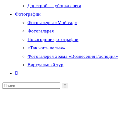
Дорстрой — уборка снега
Фотографии
Фотогалерея «Мой сад»
Фотогалерея
Новогодние фотографии
«Так жить нельзя»
Фотогалерея храма «Вознесения Господня»
Виртуальный тур
Переключить
поиск
по
веб-
сайту