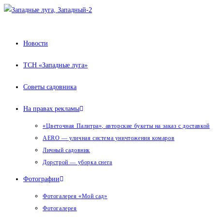
Перейти
к
содержимому
Новости
ТСН «Западные луга»
Советы садовника
На правах рекламы
«Цветочная Палитра», авторские букеты на заказ с доставкой
AERO — уличная система уничтожения комаров
Личный садовник
Дорстрой — уборка снега
Фотографии
Фотогалерея «Мой сад»
Фотогалерея