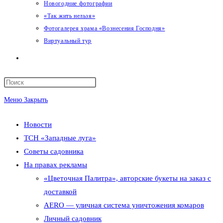
Новогодние фотографии
«Так жить нельзя»
Фотогалерея храма «Вознесения Господня»
Виртуальный тур
Переключить
поиск
Меню
Закрыть
по
Новости
веб-
ТСН «Западные луга»
сайту
Советы садовника
На правах рекламы
«Цветочная Палитра», авторские букеты на заказ с
доставкой
AERO — уличная система уничтожения комаров
Личный садовник