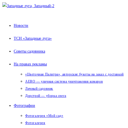
Перейти
к
содержимому
Новости
ТСН «Западные луга»
Советы садовника
На правах рекламы
«Цветочная Палитра», авторские букеты на заказ с доставкой
AERO — уличная система уничтожения комаров
Личный садовник
Дорстрой — уборка снега
Фотографии
Фотогалерея «Мой сад»
Фотогалерея