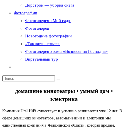
Дорстрой — уборка снега
Фотографии
Фотогалерея «Мой сад»
Фотогалерея
Новогодние фотографии
«Так жить нельзя»
Фотогалерея храма «Вознесения Господня»
Виртуальный тур
Переключить
поиск
по
веб-
домашние кинотеатры • умный дом •
сайту
электрика
Компания Ural HiFi существует и успешно развивается уже 12 лет. В
сфере домашних кинотеатров, автоматизации и электрики мы
единственная компания в Челябинской области, которая продает,