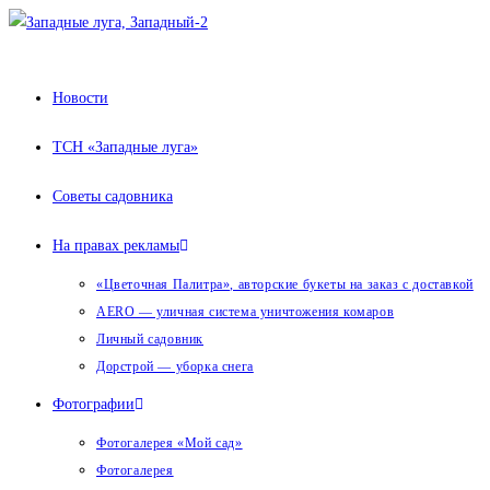
Перейти
к
содержимому
Новости
ТСН «Западные луга»
Советы садовника
На правах рекламы
«Цветочная Палитра», авторские букеты на заказ с доставкой
AERO — уличная система уничтожения комаров
Личный садовник
Дорстрой — уборка снега
Фотографии
Фотогалерея «Мой сад»
Фотогалерея