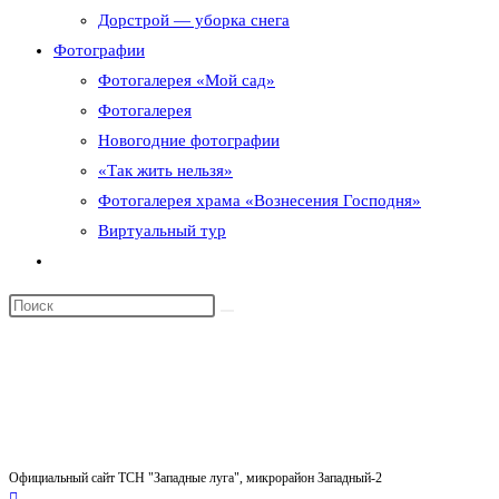
Дорстрой — уборка снега
Фотографии
Фотогалерея «Мой сад»
Фотогалерея
Новогодние фотографии
«Так жить нельзя»
Фотогалерея храма «Вознесения Господня»
Виртуальный тур
Переключить
поиск
по
веб-
сайту
Официальный сайт ТСН "Западные луга", микрорайон Западный-2