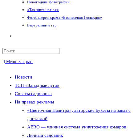
Новогодние фотографии
«Так жить нельзя»
Фотогалерея храма «Вознесения Господня»
Виртуальный тур
Переключить
поиск
Меню
Закрыть
по
Новости
веб-
ТСН «Западные луга»
сайту
Советы садовника
На правах рекламы
«Цветочная Палитра», авторские букеты на заказ с
доставкой
AERO — уличная система уничтожения комаров
Личный садовник