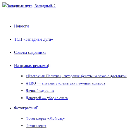
Перейти
к
содержимому
Новости
ТСН «Западные луга»
Советы садовника
На правах рекламы
«Цветочная Палитра», авторские букеты на заказ с доставкой
AERO — уличная система уничтожения комаров
Личный садовник
Дорстрой — уборка снега
Фотографии
Фотогалерея «Мой сад»
Фотогалерея