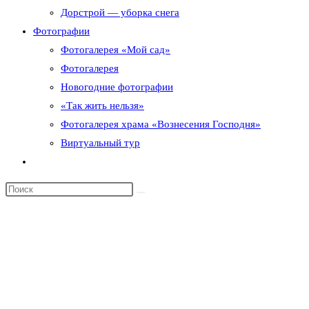
Дорстрой — уборка снега
Фотографии
Фотогалерея «Мой сад»
Фотогалерея
Новогодние фотографии
«Так жить нельзя»
Фотогалерея храма «Вознесения Господня»
Виртуальный тур
Переключить
поиск
по
веб-
сайту