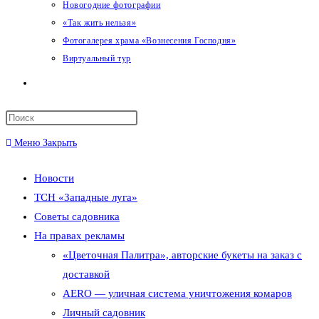
Новогодние фотографии
«Так жить нельзя»
Фотогалерея храма «Вознесения Господня»
Виртуальный тур
Переключить
поиск
Меню
Закрыть
по
Новости
веб-
ТСН «Западные луга»
сайту
Советы садовника
На правах рекламы
«Цветочная Палитра», авторские букеты на заказ с
доставкой
AERO — уличная система уничтожения комаров
Личный садовник