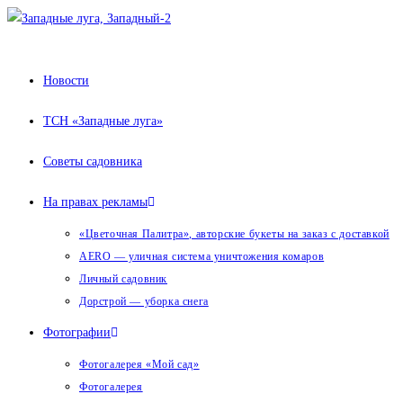
Перейти
к
содержимому
Новости
ТСН «Западные луга»
Советы садовника
На правах рекламы
«Цветочная Палитра», авторские букеты на заказ с доставкой
AERO — уличная система уничтожения комаров
Личный садовник
Дорстрой — уборка снега
Фотографии
Фотогалерея «Мой сад»
Фотогалерея