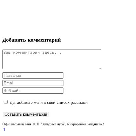
Добавить комментарий
Комментарий
Введите
свое
Введите
имя
свой
Введите
или
email-
URL
Да, добавьте меня в свой список рассылки
имя
адрес,
вашего
пользователя,
чтобы
веб-
чтобы
прокомментировать
сайта
Официальный сайт ТСН "Западные луга", микрорайон Западный-2
прокомментировать
(необязательно)