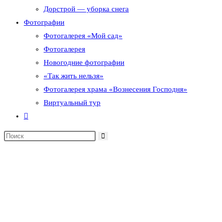
Дорстрой — уборка снега
Фотографии
Фотогалерея «Мой сад»
Фотогалерея
Новогодние фотографии
«Так жить нельзя»
Фотогалерея храма «Вознесения Господня»
Виртуальный тур
Переключить
поиск
по
веб-
сайту