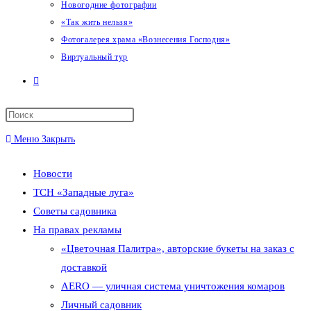
Новогодние фотографии
«Так жить нельзя»
Фотогалерея храма «Вознесения Господня»
Виртуальный тур
Переключить
поиск
Меню
Закрыть
по
Новости
веб-
ТСН «Западные луга»
сайту
Советы садовника
На правах рекламы
«Цветочная Палитра», авторские букеты на заказ с
доставкой
AERO — уличная система уничтожения комаров
Личный садовник