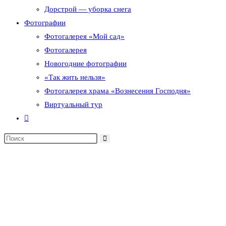
Дорстрой — уборка снега
Фотографии
Фотогалерея «Мой сад»
Фотогалерея
Новогодние фотографии
«Так жить нельзя»
Фотогалерея храма «Вознесения Господня»
Виртуальный тур
Переключить
поиск
по
веб-
сайту