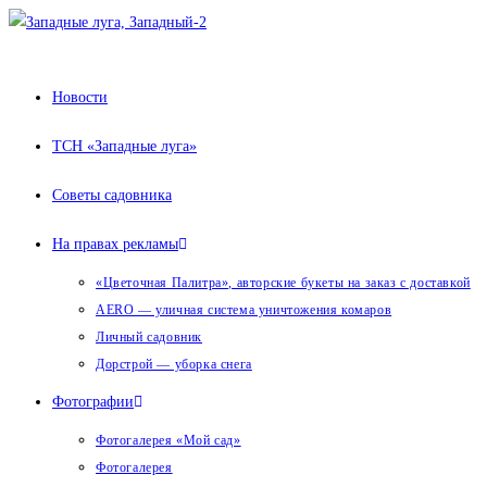
Перейти
к
содержимому
Новости
ТСН «Западные луга»
Советы садовника
На правах рекламы
«Цветочная Палитра», авторские букеты на заказ с доставкой
AERO — уличная система уничтожения комаров
Личный садовник
Дорстрой — уборка снега
Фотографии
Фотогалерея «Мой сад»
Фотогалерея