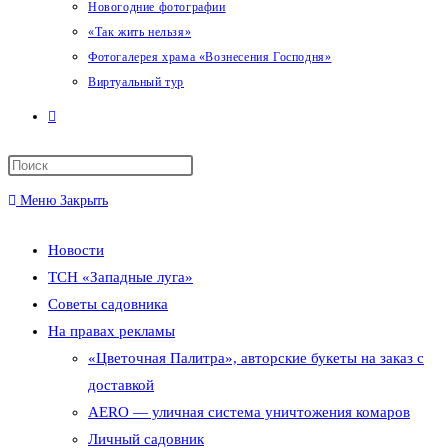
Новогодние фотографии
«Так жить нельзя»
Фотогалерея храма «Вознесения Господня»
Виртуальный тур
Переключить
поиск
Меню
Закрыть
по
Новости
веб-
ТСН «Западные луга»
сайту
Советы садовника
На правах рекламы
«Цветочная Палитра», авторские букеты на заказ с
доставкой
AERO — уличная система уничтожения комаров
Личный садовник