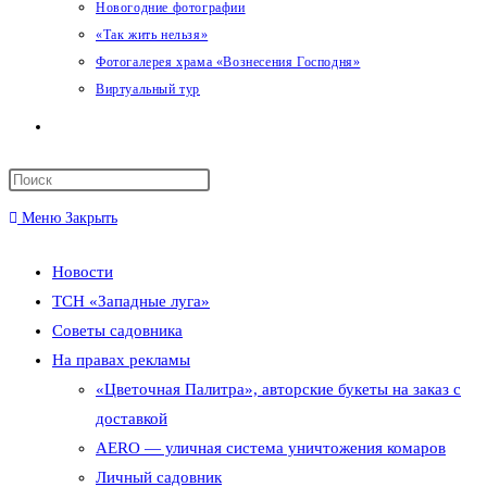
Новогодние фотографии
«Так жить нельзя»
Фотогалерея храма «Вознесения Господня»
Виртуальный тур
Переключить
поиск
Меню
Закрыть
по
Новости
веб-
ТСН «Западные луга»
сайту
Советы садовника
На правах рекламы
«Цветочная Палитра», авторские букеты на заказ с
доставкой
AERO — уличная система уничтожения комаров
Личный садовник