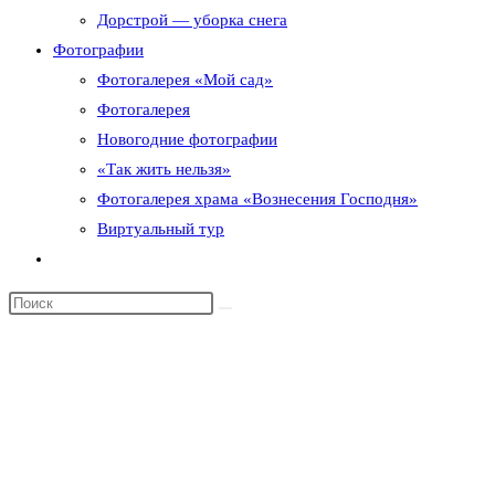
Дорстрой — уборка снега
Фотографии
Фотогалерея «Мой сад»
Фотогалерея
Новогодние фотографии
«Так жить нельзя»
Фотогалерея храма «Вознесения Господня»
Виртуальный тур
Переключить
поиск
по
веб-
сайту