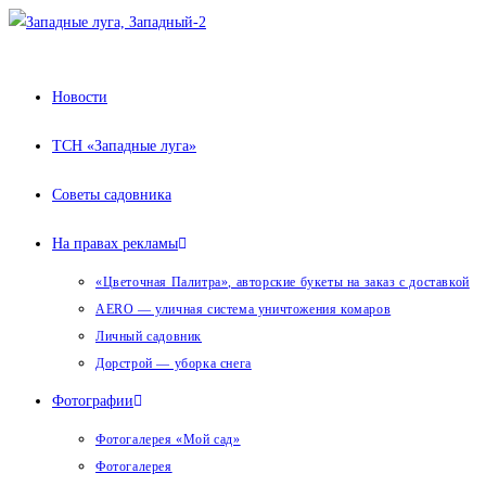
Перейти
к
содержимому
Новости
ТСН «Западные луга»
Советы садовника
На правах рекламы
«Цветочная Палитра», авторские букеты на заказ с доставкой
AERO — уличная система уничтожения комаров
Личный садовник
Дорстрой — уборка снега
Фотографии
Фотогалерея «Мой сад»
Фотогалерея