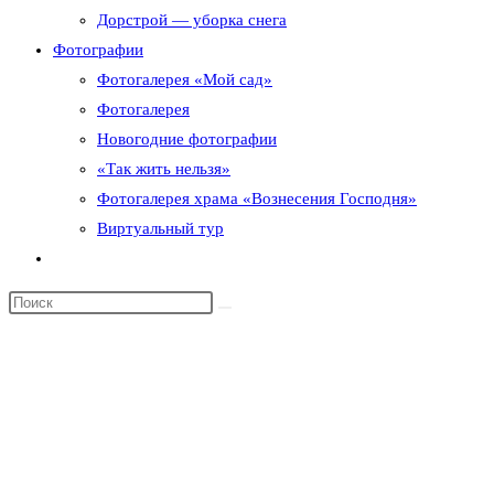
Дорстрой — уборка снега
Фотографии
Фотогалерея «Мой сад»
Фотогалерея
Новогодние фотографии
«Так жить нельзя»
Фотогалерея храма «Вознесения Господня»
Виртуальный тур
Переключить
поиск
по
веб-
сайту