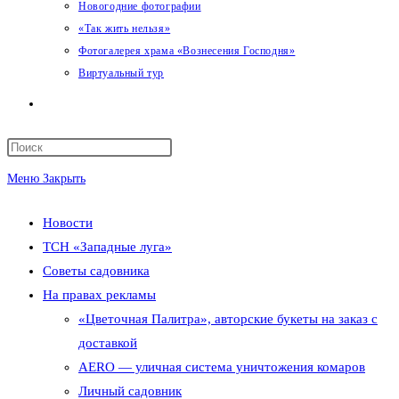
Новогодние фотографии
«Так жить нельзя»
Фотогалерея храма «Вознесения Господня»
Виртуальный тур
Переключить
поиск
Меню
Закрыть
по
Новости
веб-
ТСН «Западные луга»
сайту
Советы садовника
На правах рекламы
«Цветочная Палитра», авторские букеты на заказ с
доставкой
AERO — уличная система уничтожения комаров
Личный садовник