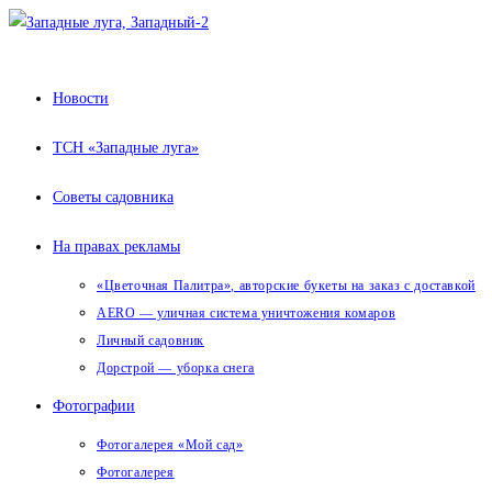
Перейти
к
содержимому
Новости
ТСН «Западные луга»
Советы садовника
На правах рекламы
«Цветочная Палитра», авторские букеты на заказ с доставкой
AERO — уличная система уничтожения комаров
Личный садовник
Дорстрой — уборка снега
Фотографии
Фотогалерея «Мой сад»
Фотогалерея