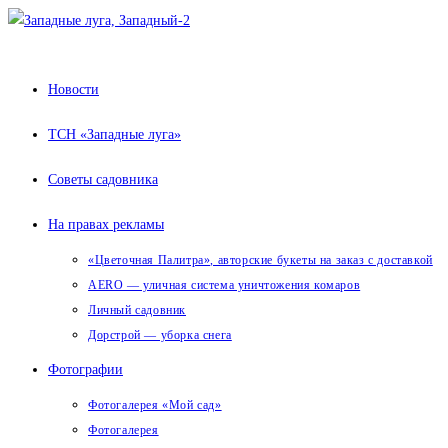
Перейти
к
содержимому
Новости
ТСН «Западные луга»
Советы садовника
На правах рекламы
«Цветочная Палитра», авторские букеты на заказ с доставкой
AERO — уличная система уничтожения комаров
Личный садовник
Дорстрой — уборка снега
Фотографии
Фотогалерея «Мой сад»
Фотогалерея