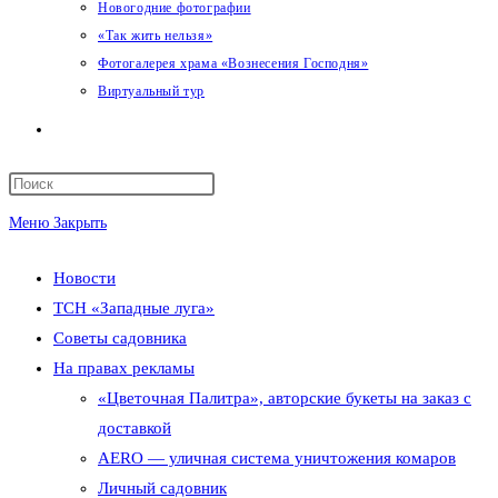
Новогодние фотографии
«Так жить нельзя»
Фотогалерея храма «Вознесения Господня»
Виртуальный тур
Переключить
поиск
Меню
Закрыть
по
Новости
веб-
ТСН «Западные луга»
сайту
Советы садовника
На правах рекламы
«Цветочная Палитра», авторские букеты на заказ с
доставкой
AERO — уличная система уничтожения комаров
Личный садовник