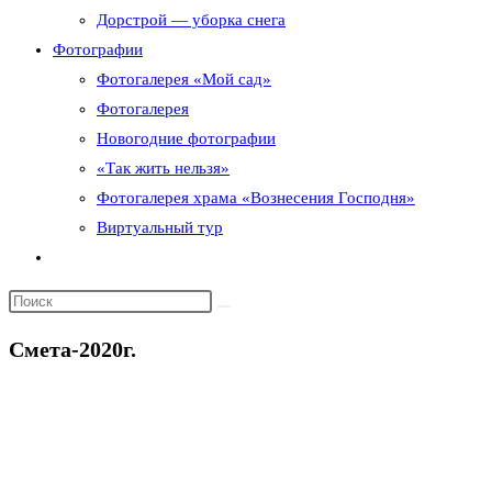
Дорстрой — уборка снега
Фотографии
Фотогалерея «Мой сад»
Фотогалерея
Новогодние фотографии
«Так жить нельзя»
Фотогалерея храма «Вознесения Господня»
Виртуальный тур
Переключить
поиск
по
веб-
Смета-2020г.
сайту