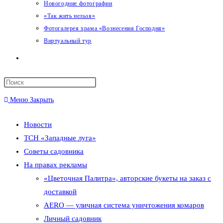
Новогодние фотографии
«Так жить нельзя»
Фотогалерея храма «Вознесения Господня»
Виртуальный тур
Переключить
поиск
Меню
Закрыть
по
Новости
веб-
ТСН «Западные луга»
сайту
Советы садовника
На правах рекламы
«Цветочная Палитра», авторские букеты на заказ с
доставкой
AERO — уличная система уничтожения комаров
Личный садовник