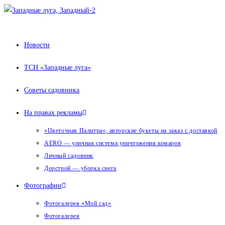
Перейти
к
содержимому
Новости
ТСН «Западные луга»
Советы садовника
На правах рекламы
«Цветочная Палитра», авторские букеты на заказ с доставкой
AERO — уличная система уничтожения комаров
Личный садовник
Дорстрой — уборка снега
Фотографии
Фотогалерея «Мой сад»
Фотогалерея