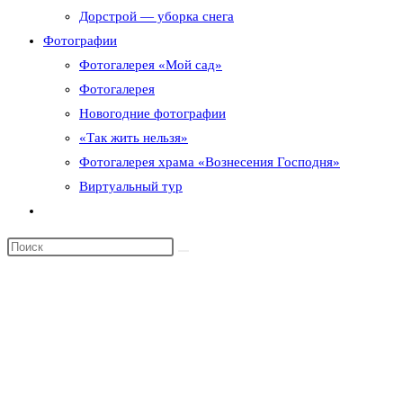
Дорстрой — уборка снега
Фотографии
Фотогалерея «Мой сад»
Фотогалерея
Новогодние фотографии
«Так жить нельзя»
Фотогалерея храма «Вознесения Господня»
Виртуальный тур
Переключить
поиск
по
веб-
сайту