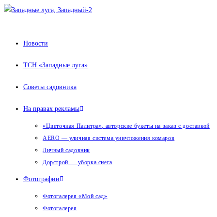
Перейти
к
содержимому
Новости
ТСН «Западные луга»
Советы садовника
На правах рекламы
«Цветочная Палитра», авторские букеты на заказ с доставкой
AERO — уличная система уничтожения комаров
Личный садовник
Дорстрой — уборка снега
Фотографии
Фотогалерея «Мой сад»
Фотогалерея