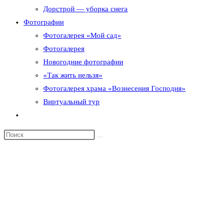
Дорстрой — уборка снега
Фотографии
Фотогалерея «Мой сад»
Фотогалерея
Новогодние фотографии
«Так жить нельзя»
Фотогалерея храма «Вознесения Господня»
Виртуальный тур
Переключить
поиск
по
веб-
сайту