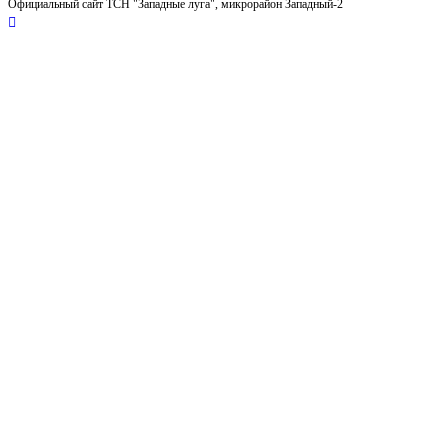
Официальный сайт ТСН "Западные луга", микрорайон Западный-2
новостей