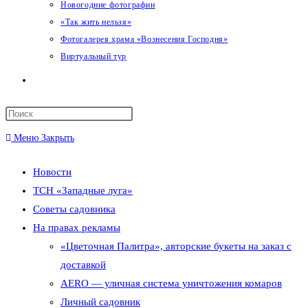
Новогодние фотографии
«Так жить нельзя»
Фотогалерея храма «Вознесения Господня»
Виртуальный тур
Переключить
поиск
Меню
Закрыть
по
Новости
веб-
ТСН «Западные луга»
сайту
Советы садовника
На правах рекламы
«Цветочная Палитра», авторские букеты на заказ с
доставкой
AERO — уличная система уничтожения комаров
Личный садовник