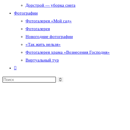
Дорстрой — уборка снега
Фотографии
Фотогалерея «Мой сад»
Фотогалерея
Новогодние фотографии
«Так жить нельзя»
Фотогалерея храма «Вознесения Господня»
Виртуальный тур
Переключить
поиск
по
веб-
сайту