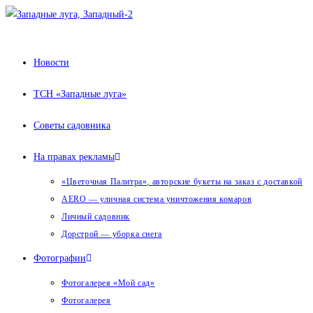
Перейти
к
содержимому
Новости
ТСН «Западные луга»
Советы садовника
На правах рекламы
«Цветочная Палитра», авторские букеты на заказ с доставкой
AERO — уличная система уничтожения комаров
Личный садовник
Дорстрой — уборка снега
Фотографии
Фотогалерея «Мой сад»
Фотогалерея