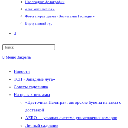
Новогодние фотографии
«Так жить нельзя»
Фотогалерея храма «Вознесения Господня»
Виртуальный тур
Переключить
поиск
Меню
Закрыть
по
Новости
веб-
ТСН «Западные луга»
сайту
Советы садовника
На правах рекламы
«Цветочная Палитра», авторские букеты на заказ с
доставкой
AERO — уличная система уничтожения комаров
Личный садовник