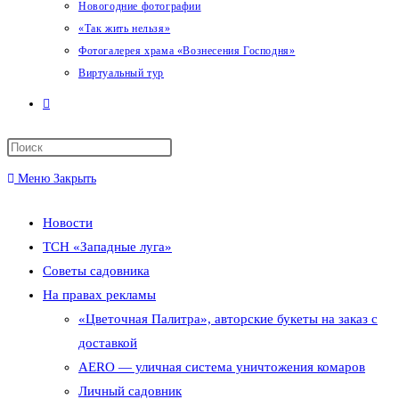
Новогодние фотографии
«Так жить нельзя»
Фотогалерея храма «Вознесения Господня»
Виртуальный тур
Переключить
поиск
Меню
Закрыть
по
Новости
веб-
ТСН «Западные луга»
сайту
Советы садовника
На правах рекламы
«Цветочная Палитра», авторские букеты на заказ с
доставкой
AERO — уличная система уничтожения комаров
Личный садовник