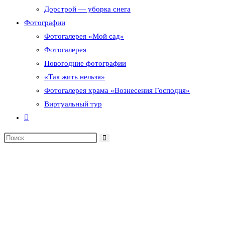
Дорстрой — уборка снега
Фотографии
Фотогалерея «Мой сад»
Фотогалерея
Новогодние фотографии
«Так жить нельзя»
Фотогалерея храма «Вознесения Господня»
Виртуальный тур
Переключить
поиск
по
веб-
сайту