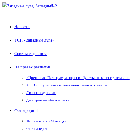
Перейти
к
содержимому
Новости
ТСН «Западные луга»
Советы садовника
На правах рекламы
«Цветочная Палитра», авторские букеты на заказ с доставкой
AERO — уличная система уничтожения комаров
Личный садовник
Дорстрой — уборка снега
Фотографии
Фотогалерея «Мой сад»
Фотогалерея