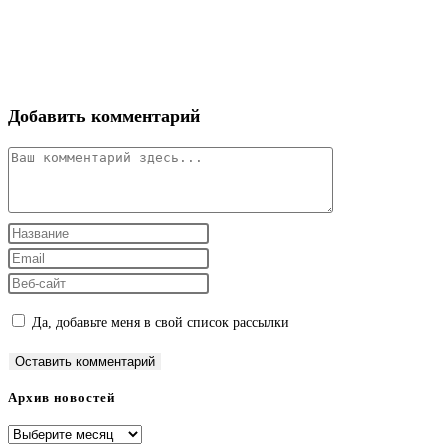
Добавить комментарий
Комментарий
Введите
свое
Введите
имя
свой
Введите
или
email-
URL
Да, добавьте меня в свой список рассылки
имя
адрес,
вашего
пользователя,
чтобы
веб-
чтобы
прокомментировать
сайта
Архив новостей
прокомментировать
(необязательно)
Архив