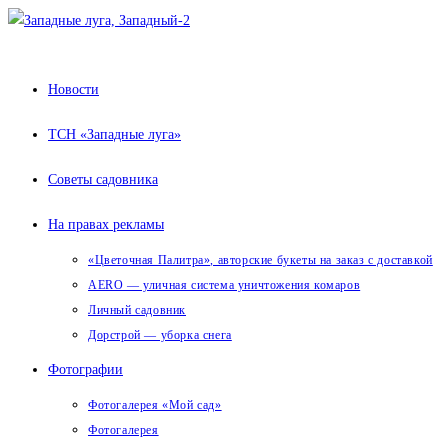
Перейти
к
содержимому
Новости
ТСН «Западные луга»
Советы садовника
На правах рекламы
«Цветочная Палитра», авторские букеты на заказ с доставкой
AERO — уличная система уничтожения комаров
Личный садовник
Дорстрой — уборка снега
Фотографии
Фотогалерея «Мой сад»
Фотогалерея