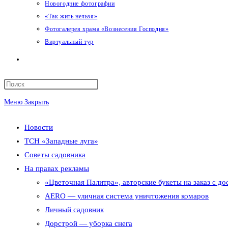
Новогодние фотографии
«Так жить нельзя»
Фотогалерея храма «Вознесения Господня»
Виртуальный тур
Переключить
поиск
Меню
Закрыть
по
Новости
веб-
ТСН «Западные луга»
сайту
Советы садовника
На правах рекламы
«Цветочная Палитра», авторские букеты на заказ с до
AERO — уличная система уничтожения комаров
Личный садовник
Дорстрой — уборка снега