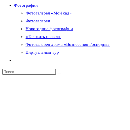
Фотографии
Фотогалерея «Мой сад»
Фотогалерея
Новогодние фотографии
«Так жить нельзя»
Фотогалерея храма «Вознесения Господня»
Виртуальный тур
Переключить
поиск
по
веб-
сайту