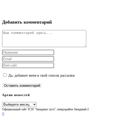
Добавить комментарий
Комментарий
Введите
свое
Введите
имя
свой
Введите
или
email-
URL
Да, добавьте меня в свой список рассылки
имя
адрес,
вашего
пользователя,
чтобы
веб-
чтобы
прокомментировать
сайта
Архив новостей
прокомментировать
(необязательно)
Архив
Официальный сайт ТСН "Западные луга", микрорайон Западный-2
новостей