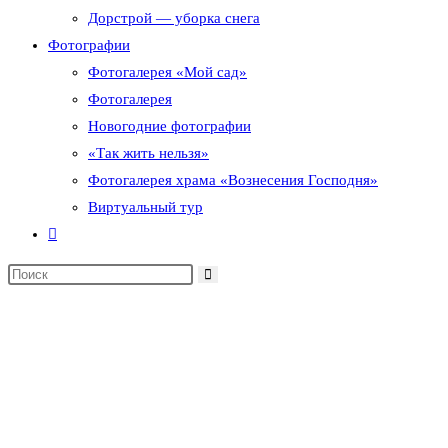
Дорстрой — уборка снега
Фотографии
Фотогалерея «Мой сад»
Фотогалерея
Новогодние фотографии
«Так жить нельзя»
Фотогалерея храма «Вознесения Господня»
Виртуальный тур
Переключить
поиск
по
веб-
сайту