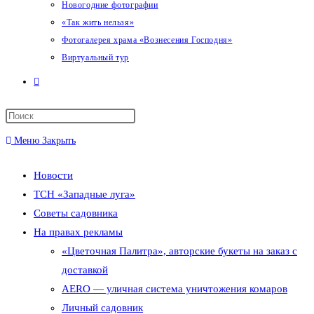
Новогодние фотографии
«Так жить нельзя»
Фотогалерея храма «Вознесения Господня»
Виртуальный тур
Переключить
поиск
Меню
Закрыть
по
Новости
веб-
ТСН «Западные луга»
сайту
Советы садовника
На правах рекламы
«Цветочная Палитра», авторские букеты на заказ с
доставкой
AERO — уличная система уничтожения комаров
Личный садовник