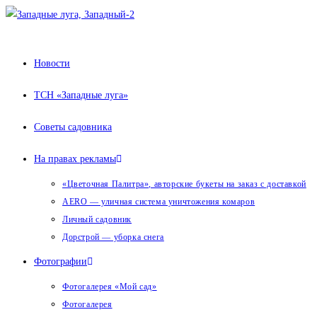
Перейти
к
содержимому
Новости
ТСН «Западные луга»
Советы садовника
На правах рекламы
«Цветочная Палитра», авторские букеты на заказ с доставкой
AERO — уличная система уничтожения комаров
Личный садовник
Дорстрой — уборка снега
Фотографии
Фотогалерея «Мой сад»
Фотогалерея